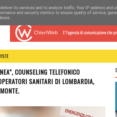
eliver its services and to analyze traffic. Your IP address and 
ormance and security metrics to ensure quality of service, gen
abuse.
VISTE
NEA”, COUNSELING TELEFONICO
OPERATORI SANITARI DI LOMBARDIA,
EMONTE.