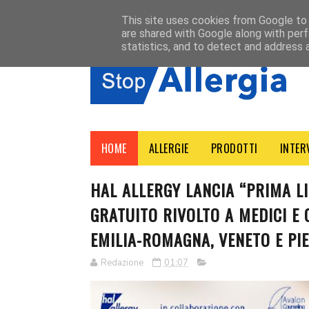
HOME
ABOUT
CONTACT
This site uses cookies from Google to d
are shared with Google along with perf
statistics, and to detect and address 
HOME
ALLERGIE
PRODOTTI
INTER
HAL ALLERGY LANCIA “PRIMA LI
GRATUITO RIVOLTO A MEDICI E 
EMILIA-ROMAGNA, VENETO E PI
Redazione
01:07